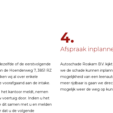
4.
Afspraak inplann
dezelfde of de eerstvolgende
Autoschade Roskam B.V. kijkt 
aan de Hoenderweg 7, 3851 RZ
we de schade kunnen inplann
en wij al over enkele
mogelijkheid van een leenauto
 voorafgaand aan de intake.
meer rijdbaar is gaan we dire
mogelijk weer de weg op kun
ij het kantoor meldt, nemen
voertuig door. Indien u het
we dit samen met u en melden
r dat u de volgende