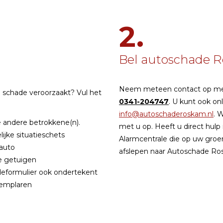
2.
Bel autoschade 
Neem meteen contact op me
 schade veroorzaakt? Vul het
0341-204747
. U kunt ook o
info@autoschaderoskam.nl
. 
e andere betrokkene(n).
met u op. Heeft u direct hu
ijke situatieschets
Alarmcentrale die op uw groe
 auto
afslepen naar Autoschade Ros
e getuigen
deformulier ook ondertekent
xemplaren