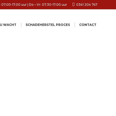
 07.00-17.00 uur | Do – Vr: 07.30-17.00 uur
0341 204 747
 U WACHT
SCHADEHERSTEL PROCES
CONTACT