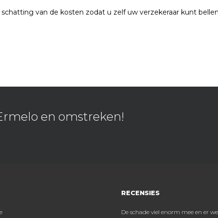
schatting van de kosten zodat u zelf uw verzekeraar kunt belle
n Ermelo en omstreken!
RECENSIES
prima prestatie qua
e
De schade viel enorm mee en er werd dus veel
Gelu