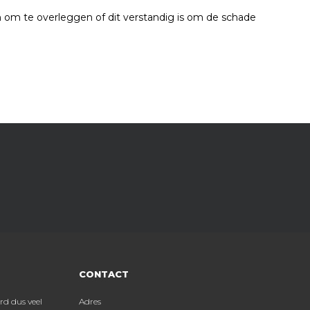
n om te overleggen of dit verstandig is om de schade
CONTACT
kkig voor mij was het snelle service.
Adres
Super goede ervaring bij autoschade