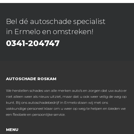
Bel dé autoschade specialist
in Ermelo en omstreken!
0341-204747
AUTOSCHADE ROSKAM
We herstellen schades van alle merken auto’s en zorgen dat uw auto er
niet alleen weer als nieuw uitziet, maar dat u ook weer veilig de weg op
kunt. Bij ons autoschadebedrijf in Ermelo staan wij met ons
vakkundige personeel klaar om u weer op weg te helpen en bieden we
een flexibele en persoonlijke service.
MENU