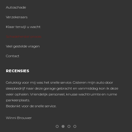
Autoschade
Verzekeraars
Klaar terwijl u wacht
Schadeherstel proces
Veel gestelde vragen
Contact
RECENSIES
Gelukkig voor mij was het snelle service. Gisteren mijn auto door
Sup
sleepbedrijf naar deze garage gebracht en vanmiddag kon ik deze
sch
weer ophalen. Vriendelijk personeel, knusse wachtruimte en ruime
parkeerplaats.
Mic
Bedankt voor de snelle service.
Winni Brouwer