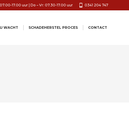
07.00-17.00 uur | Do – Vr: 07.30-17.00 uur
0341 204 747
 U WACHT
SCHADEHERSTEL PROCES
CONTACT