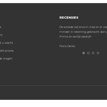
RECENSIES
e
ede service en prima prestatie qua
De schade viel enorm mee en er we
hadeherstel!
minder in rekening gebracht dan g
rs
Prima en eerlijk bedrijf!
gbert Vonkeman
jl u wacht
Floris Derks
tel proces
de vragen