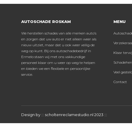
AUTOSCHADE ROSKAM
MENU
We herstellen schades van alle merken auto’s
Super goede ervaring bij autoschade
Autoschad
Go
en zorgen dat uw auto er niet alleen weer als
Roskam. Het resultaat van de schadeherstel
sc
Verzekeraa
nieuw uitziet, maar dat u ook weer veilig de
was boven verwachting! Conclusie: Top
weg op kunt. Bij ons autoschadebedrijf in
service!
E
Klaar terwi
Ermelo staan wij met ons vakkundige
Schadehers
personeel klaar om u weer op weg te helpen
Michiel Markus
en bieden we een flexibele en persoonlijke
Veel gestel
service.
Contact
Design by :::
scholtenreclamestudio.nl
2023 :::