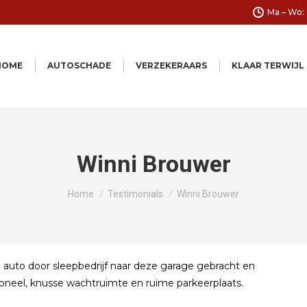
Ma – Wo: 
HOME
AUTOSCHADE
VERZEKERAARS
KLAAR TERWIJL
Winni Brouwer
Je bent hier:
Home
Testimonials
Winni Brouwer
jn auto door sleepbedrijf naar deze garage gebracht en
soneel, knusse wachtruimte en ruime parkeerplaats.